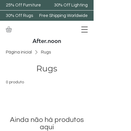
25% Off Furniture
30% Off Lighting
30% Off Rugs
Free Shipping Worldwide
After.noon
Página inicial
Rugs
Rugs
0 produto
Ainda não há produtos
aqui